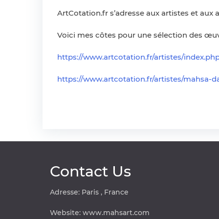
ArtCotation.fr s’adresse aux artistes et aux 
Voici mes côtes pour une sélection des œuv
https://www.artcotation.fr/artistes/index.ph
https://www.artcotation.fr/artistes/mahs
Contact Us
Adresse: Paris , France
Website:
www.mahsart.com