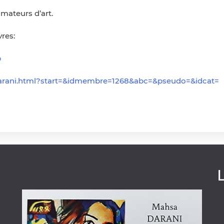
amateurs d’art.
res:
p
a-darani.html?start=&idmembre=1268&abc=&pseudo=&idcat=