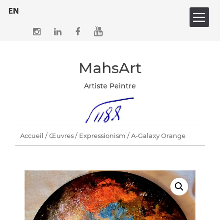
Skip
to
content
MahsArt
Artiste Peintre
Accueil
/
Œuvres
/
Expressionism
/ A-Galaxy Orange