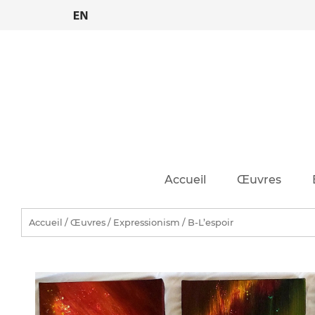
Skip
to
content
Accueil
Œuvres
Accueil
/
Œuvres
/
Expressionism
/ B-L’espoir