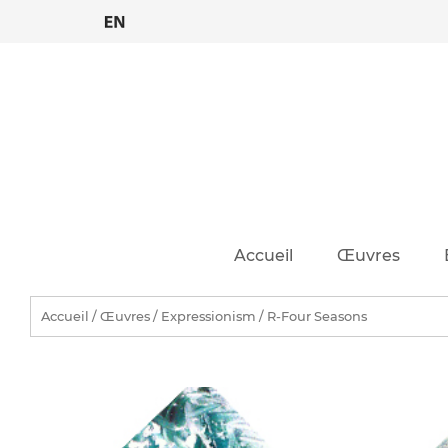
Skip
to
content
Accueil
Œuvres
Accueil
/
Œuvres
/
Expressionism
/ R-Four Seasons